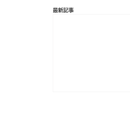
最新記事
「令和8年熊本地震義援金」
の募集について
令和8年7月28日に発生した熊本