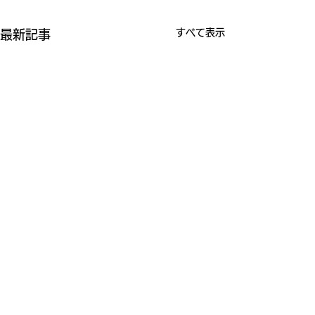
すべて表示
最新記事
正職員（職員Ⅱ
試験の実施につ
正職員（職員Ⅱ種