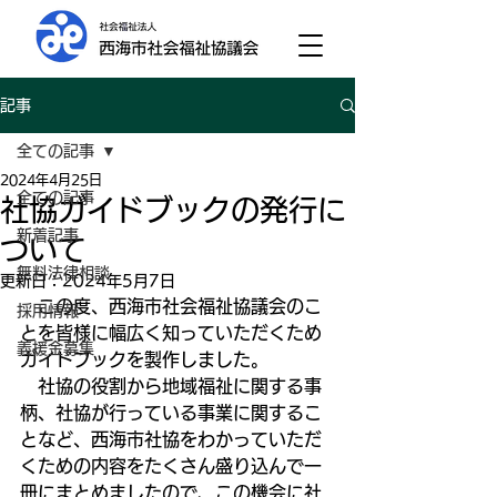
記事
全ての記事
2024年4月25日
全ての記事
社協ガイドブックの発行に
新着記事
ついて
無料法律相談
更新日：
2024年5月7日
　この度、西海市社会福祉協議会のこ
採用情報
とを皆様に幅広く知っていただくため
義援金募集
ガイドブックを製作しました。
　社協の役割から地域福祉に関する事
柄、社協が行っている事業に関するこ
となど、西海市社協をわかっていただ
くための内容をたくさん盛り込んで一
冊にまとめましたので、この機会に社