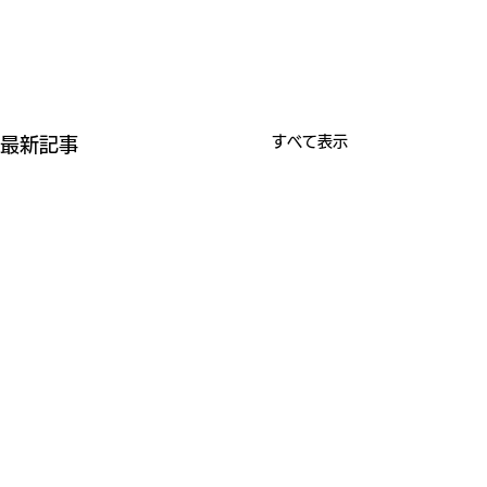
すべて表示
最新記事
正職員（職員Ⅱ