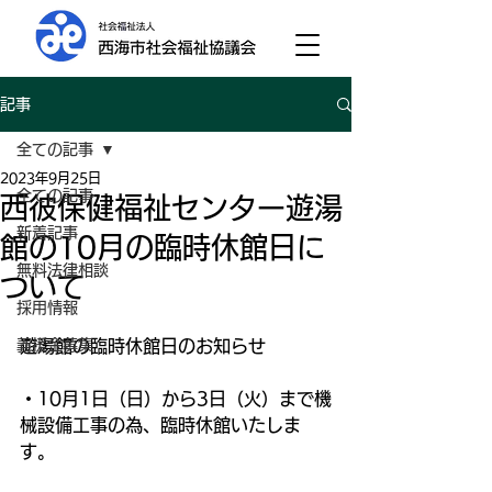
記事
全ての記事
2023年9月25日
全ての記事
西彼保健福祉センター遊湯
新着記事
館の10月の臨時休館日に
無料法律相談
ついて
採用情報
義援金募集
遊湯館の臨時休館日のお知らせ
・10月1日（日）から3日（火）まで機
械設備工事の為、臨時休館いたしま
す。