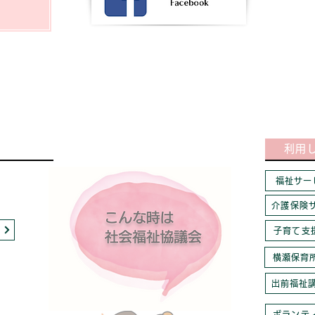
利用
福祉サー
介護保険
子育て支
横瀬保育
出前福祉
ボランテ