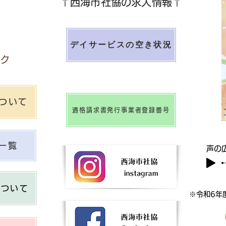
↑西海市社協の求人情報↑​
デイサービスの空き状況
ック
ついて
適格請求書発行事業者登録番号
一覧
声の
について
​※令和6