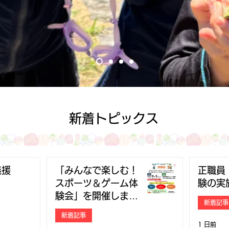
新着​トピックス
義援
「みんなで楽しむ！
正職員
スポーツ＆ゲーム体
験の実
験会」を開催しま
新着記事
す！
新着記事
1 日前