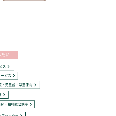
したい
ビス
サービス
援・児童館・学童保育
所
講座・福祉総合講座
ィアセンター