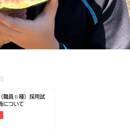
（職員Ⅱ種）採用試
施について